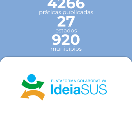
4266
práticas publicadas
27
estados
920
municípios