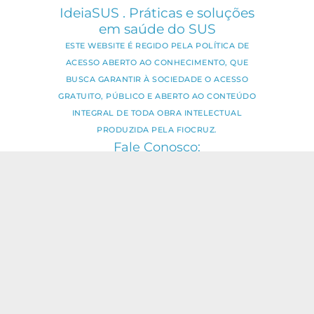
IdeiaSUS . Práticas e soluções
em saúde do SUS
ESTE WEBSITE É REGIDO PELA POLÍTICA DE
ACESSO ABERTO AO CONHECIMENTO, QUE
BUSCA GARANTIR À SOCIEDADE O ACESSO
GRATUITO, PÚBLICO E ABERTO AO CONTEÚDO
INTEGRAL DE TODA OBRA INTELECTUAL
PRODUZIDA PELA FIOCRUZ.
Fale Conosco:
ideia.sus@fiocruz.br
O conteúdo deste portal pode ser
utilizado para todos os fins não
comerciais, respeitados e reservados os
direitos dos autores.