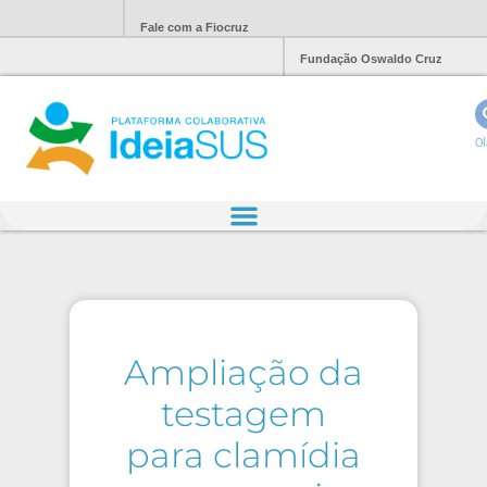
Fale com a Fiocruz
Fundação Oswaldo Cruz
Ol
Ampliação da
testagem
para clamídia