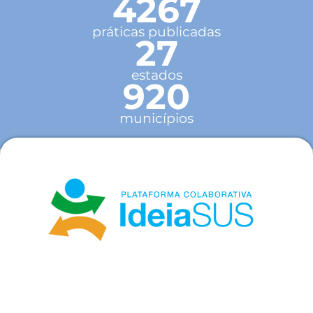
4267
práticas publicadas
27
estados
920
municípios