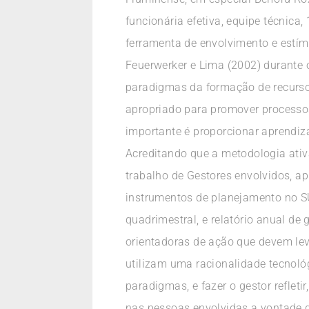
funcionária efetiva, equipe técnica
ferramenta de envolvimento e estím
Feuerwerker e Lima (2002) durante 
paradigmas da formação de recurso
apropriado para promover processos
importante é proporcionar aprendiz
Acreditando que a metodologia ativa
trabalho de Gestores envolvidos, a
instrumentos de planejamento no SU
quadrimestral, e relatório anual d
orientadoras de ação que devem le
utilizam uma racionalidade tecnoló
paradigmas, e fazer o gestor refleti
nas pessoas envolvidas a vontade de