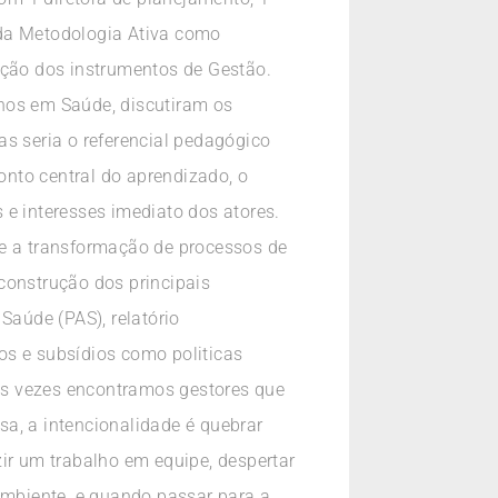
o da Metodologia Ativa como
ução dos instrumentos de Gestão.
anos em Saúde, discutiram os
 seria o referencial pedagógico
nto central do aprendizado, o
 e interesses imediato dos atores.
a e a transformação de processos de
construção dos principais
aúde (PAS), relatório
os e subsídios como politicas
as vezes encontramos gestores que
a, a intencionalidade é quebrar
uzir um trabalho em equipe, despertar
 ambiente, e quando passar para a