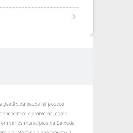
na gestão da saúde há poucos
conhece bem o problema, como
s em vários municípios da Baixada
om 1 diretora de planejamento, 1