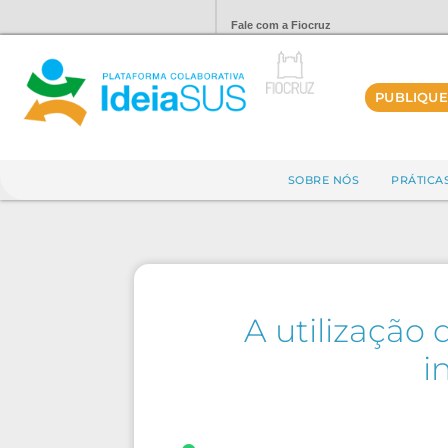
Fale com a Fiocruz
PUBLIQUE
SOBRE NÓS
PRÁTICA
A utilização
i