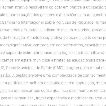
, 1 administrativo resolveram colocar em pratica a utilizaçã
ulo a participação dos gestores e áreas técnica para constr
o Seminário Internacional sobre Políticas de Recursos Hum
s humanos em saúde e indicaram que as metodologias ativas
 de formação. A metodologia ativa coloca o sujeito como po
agem significativa, centrada em conhecimentos, experiências
 é capaz de estimular o raciocínio lógico, a crítica reflexiv
plicamos em esfera municipal estratégias educacionais para 
S, Plano Municipal de Saúde (PMS), programação Anual de S
e gestão. A gestão envolve uma complexidade de conheciment
var a práticas de melhora da saúde de uma população, muit
gica, ou um pensar que quase qualifica o ser humano em cois
r, pensar, comunicar , trocar experiência e modificar ou prod
 curar, valorizar o desejo do usuário a levar em conta seu