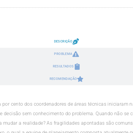
DESCRIÇÃO
PROBLEMA
RESULTADOS
RECOMENDAÇÃO
 por cento dos coordenadores de áreas técnicas iniciaram 
de decisão sem conhecimento do problema. Quando não se 
ra mudar a realidade? As fragilidades apontadas são comun
xo, o qual a equipe de planejamento composta atualmente c