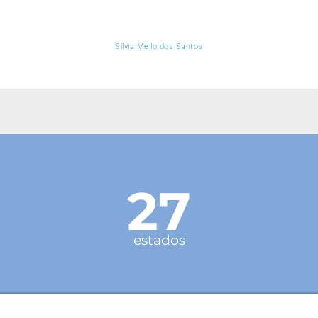
Sílvia Mello dos Santos
27
estados