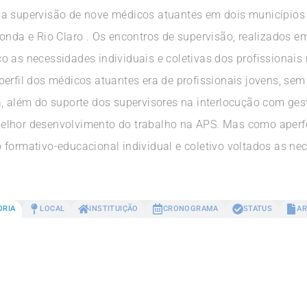
la supervisão de nove médicos atuantes em dois municípios
donda e Rio Claro . Os encontros de supervisão, realizados 
o as necessidades individuais e coletivas dos profissionais
perfil dos médicos atuantes era de profissionais jovens, se
, além do suporte dos supervisores na interlocução com gesto
elhor desenvolvimento do trabalho na APS. Mas como aperf
formativo-educacional individual e coletivo voltados as nec
ORIA
LOCAL
INSTITUIÇÃO
CRONOGRAMA
STATUS
AR