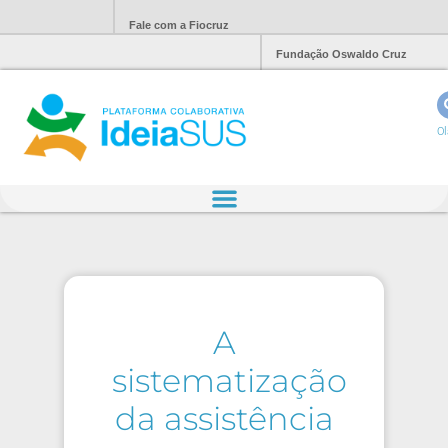
Fale com a Fiocruz
Fundação Oswaldo Cruz
Ol
A
sistematização
da assistência