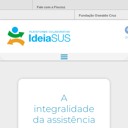
Fale com a Fiocruz
Fundação Oswaldo Cruz
Ol
A
integralidade
da assistência