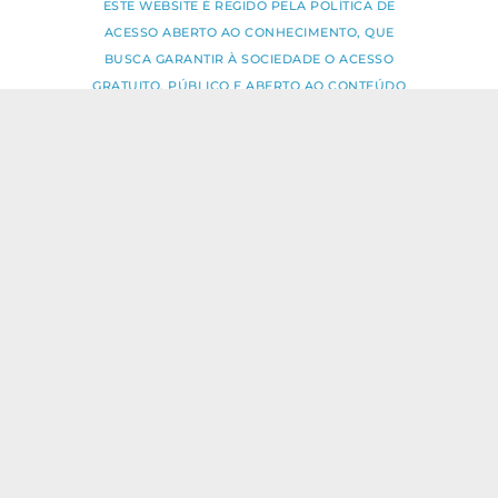
ESTE WEBSITE É REGIDO PELA POLÍTICA DE
ACESSO ABERTO AO CONHECIMENTO, QUE
BUSCA GARANTIR À SOCIEDADE O ACESSO
GRATUITO, PÚBLICO E ABERTO AO CONTEÚDO
INTEGRAL DE TODA OBRA INTELECTUAL
PRODUZIDA PELA FIOCRUZ.
Fale Conosco:
ideia.sus@fiocruz.br
O conteúdo deste portal pode ser
utilizado para todos os fins não
comerciais, respeitados e reservados os
direitos dos autores.