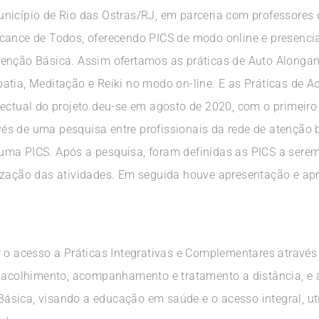
nicípio de Rio das Ostras/RJ, em parceria com professores
cance de Todos, oferecendo PICS de modo online e presencia
tenção Básica. Assim ofertamos as práticas de Auto Alonga
atia, Meditação e Reiki no modo on-line. E as Práticas de A
lectual do projeto deu-se em agosto de 2020, com o primeir
s de uma pesquisa entre profissionais da rede de atenção 
ma PICS. Após a pesquisa, foram definidas as PICS a serem
lização das atividades. Em seguida houve apresentação e ap
r o acesso a Práticas Integrativas e Complementares atravé
o acolhimento, acompanhamento e tratamento a distância, e a
ásica, visando a educação em saúde e o acesso integral, ut