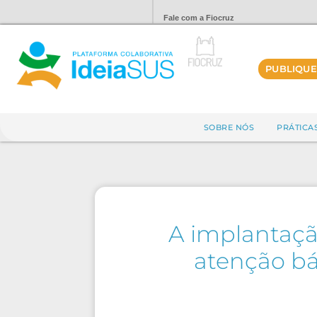
Fale com a Fiocruz
PUBLIQUE
SOBRE NÓS
PRÁTICA
A implantaçã
atenção bá