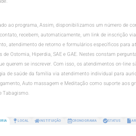
úde.
lado ao programa, Assim, disponibilizamos um número de co
contato, recebem, automaticamente, um link de inscrição vi
nto, atendimento de retorno e formulários específicos para 
s de Ostomia, Hiperdia, SAE e GAE. Nestes constam pergunta
ue querem se inscrever. Com isso, os atendimentos on-line s
ia de saúde da família via atendimento individual para auri
ongamento, Auto massagem e Meditação como suporte aos g
 e Tabagismo.
ORIA
LOCAL
INSTITUIÇÃO
CRONOGRAMA
STATUS
AR