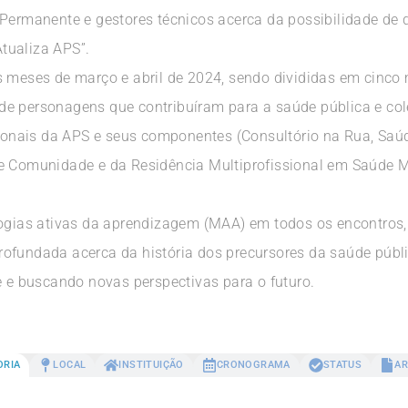
 Permanente e gestores técnicos acerca da possibilidade de 
tualiza APS”.
os meses de março e abril de 2024, sendo divididas em cinc
e personagens que contribuíram para a saúde pública e cole
sionais da APS e seus componentes (Consultório na Rua, Saúd
 e Comunidade e da Residência Multiprofissional em Saúde 
logias ativas da aprendizagem (MAA) em todos os encontros,
ofundada acerca da história dos precursores da saúde públic
e e buscando novas perspectivas para o futuro.
ORIA
LOCAL
INSTITUIÇÃO
CRONOGRAMA
STATUS
AR