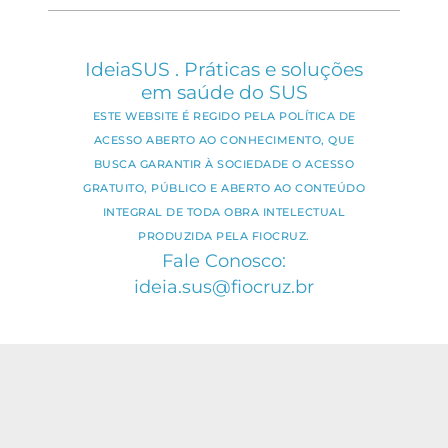
IdeiaSUS . Práticas e soluções
em saúde do SUS
ESTE WEBSITE É REGIDO PELA POLÍTICA DE
ACESSO ABERTO AO CONHECIMENTO, QUE
BUSCA GARANTIR À SOCIEDADE O ACESSO
GRATUITO, PÚBLICO E ABERTO AO CONTEÚDO
INTEGRAL DE TODA OBRA INTELECTUAL
PRODUZIDA PELA FIOCRUZ.
Fale Conosco:
ideia.sus@fiocruz.br
O conteúdo deste portal pode ser
utilizado para todos os fins não
comerciais, respeitados e reservados os
direitos dos autores.