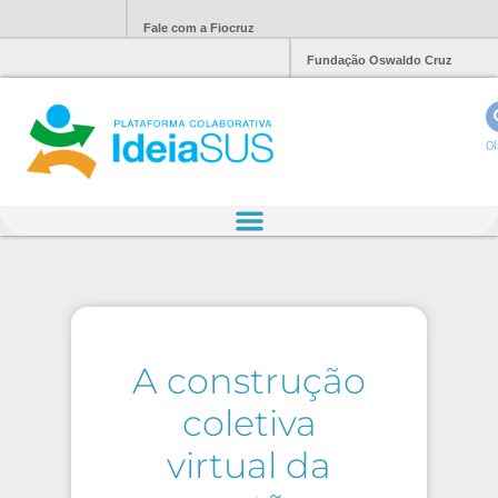
Fale com a Fiocruz
Fundação Oswaldo Cruz
Ol
A construção
coletiva
virtual da