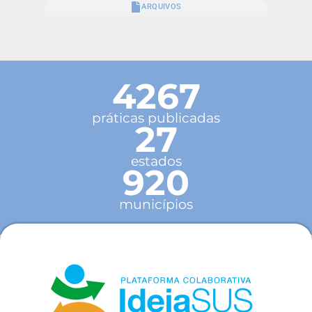
ARQUIVOS
4267
práticas publicadas
27
estados
920
municípios