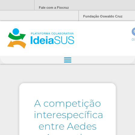
Fale com a Fiocruz
Fundação Oswaldo Cruz
Ol
A competição
interespecífica
entre Aedes