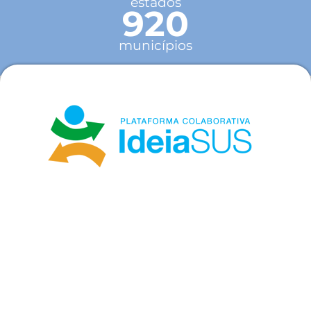
estados
920
municípios