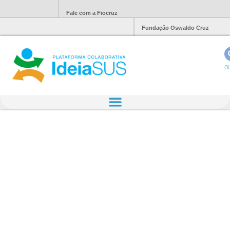
Fale com a Fiocruz
Fundação Oswaldo Cruz
Ol