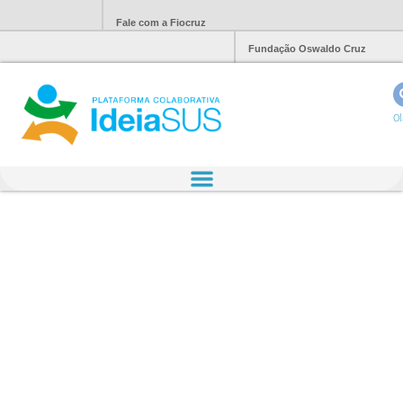
Fale com a Fiocruz
Fundação Oswaldo Cruz
Ol