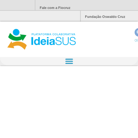
Fale com a Fiocruz
Fundação Oswaldo Cruz
Ol