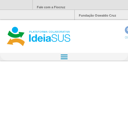
Fale com a Fiocruz
Fundação Oswaldo Cruz
Ol