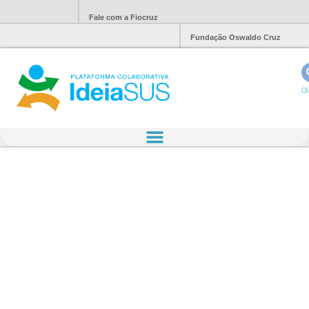
Fale com a Fiocruz
Fundação Oswaldo Cruz
Ol