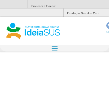
Fale com a Fiocruz
Fundação Oswaldo Cruz
Ol