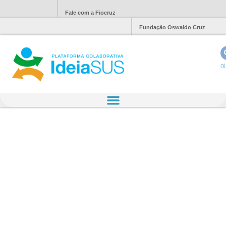
Fale com a Fiocruz
Fundação Oswaldo Cruz
Ol