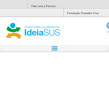
Fale com a Fiocruz
Fundação Oswaldo Cruz
Ol