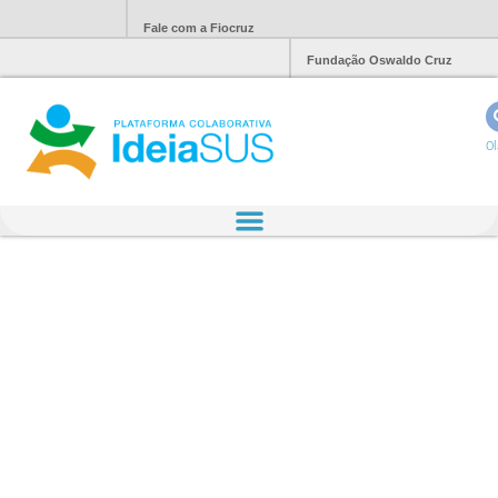
Fale com a Fiocruz
Fundação Oswaldo Cruz
Ol