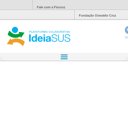
Fale com a Fiocruz
Fundação Oswaldo Cruz
Ol