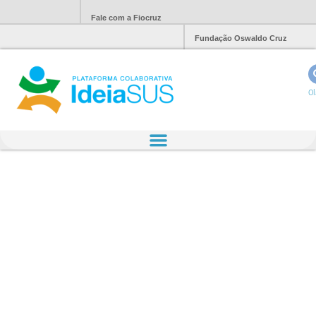
Fale com a Fiocruz
Fundação Oswaldo Cruz
Ol