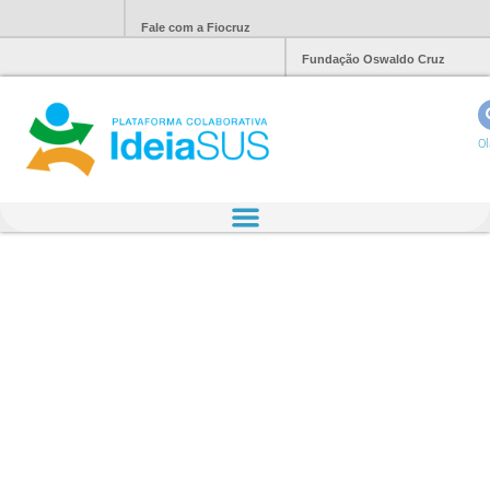
Fale com a Fiocruz
Fundação Oswaldo Cruz
Ol