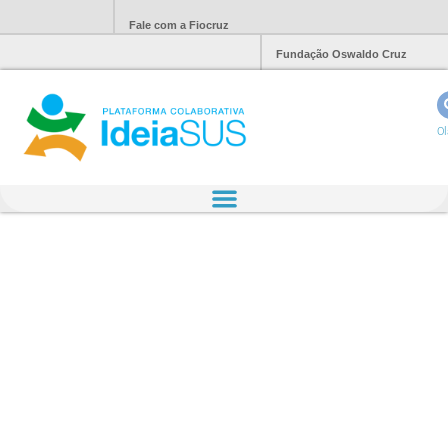
Fale com a Fiocruz
Fundação Oswaldo Cruz
Ol