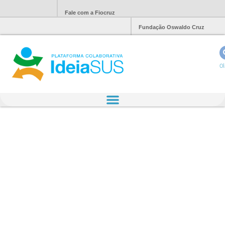
Fale com a Fiocruz
Fundação Oswaldo Cruz
Ol