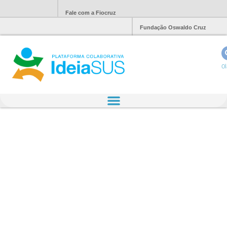
Fale com a Fiocruz
Fundação Oswaldo Cruz
Ol