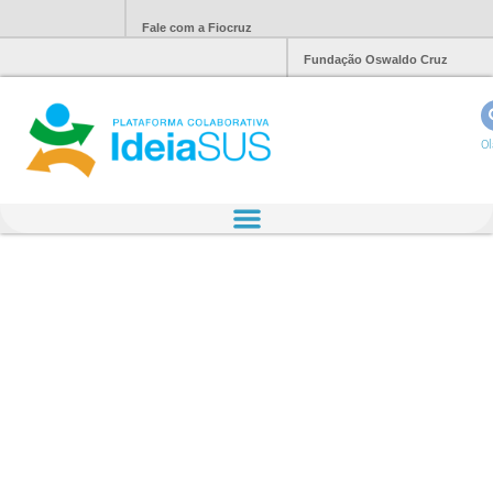
Fale com a Fiocruz
Fundação Oswaldo Cruz
Ol