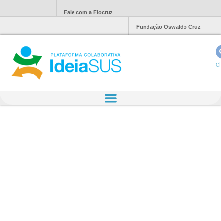
Fale com a Fiocruz
Fundação Oswaldo Cruz
Ol