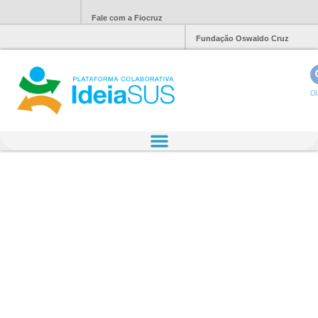
Fale com a Fiocruz
Fundação Oswaldo Cruz
Ol