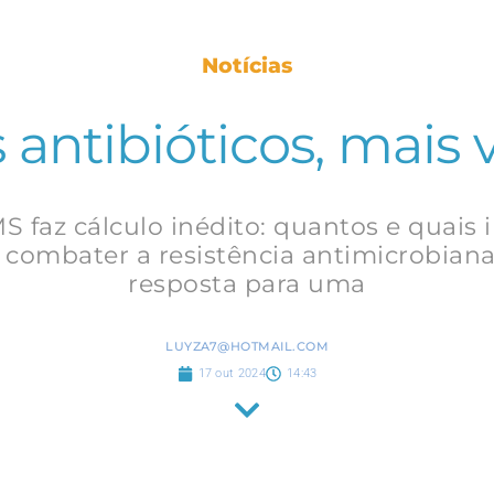
Notícias
antibióticos, mais 
S faz cálculo inédito: quantos e quais
 combater a resistência antimicrobiana
resposta para uma
LUYZA7@HOTMAIL.COM
17 out 2024
14:43