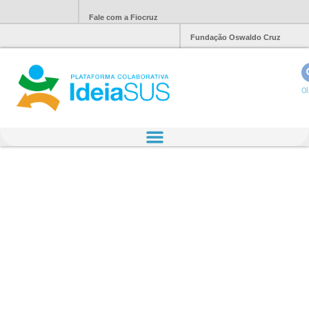
Fale com a Fiocruz
Fundação Oswaldo Cruz
Ol