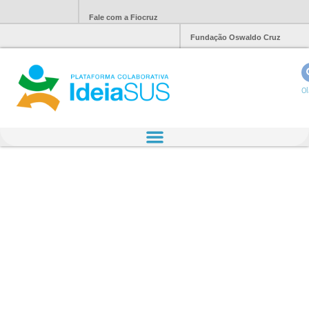
Fale com a Fiocruz
Fundação Oswaldo Cruz
Ol