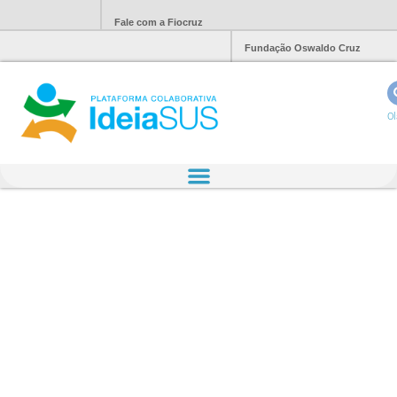
Fale com a Fiocruz
Fundação Oswaldo Cruz
Ol