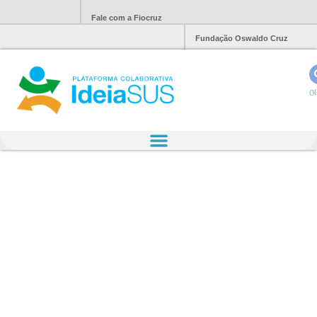
Fale com a Fiocruz
Fundação Oswaldo Cruz
Ol