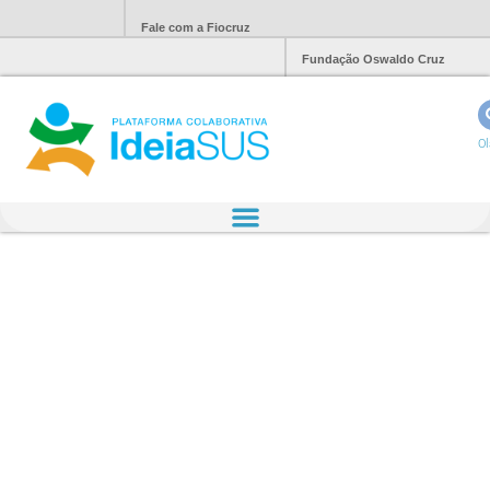
Fale com a Fiocruz
Fundação Oswaldo Cruz
Ol