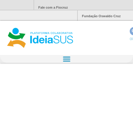
Fale com a Fiocruz
Fundação Oswaldo Cruz
Ol