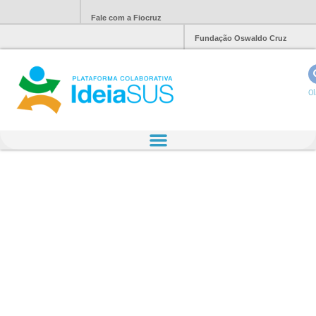
Fale com a Fiocruz
Fundação Oswaldo Cruz
Ol