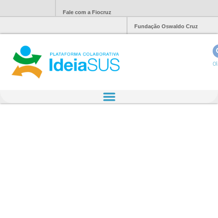
Fale com a Fiocruz
Fundação Oswaldo Cruz
Ol