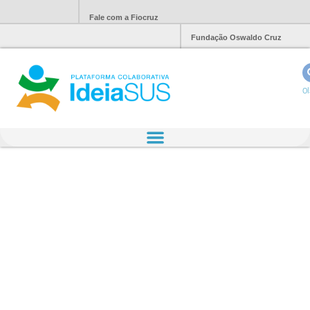
Fale com a Fiocruz
Fundação Oswaldo Cruz
Ol