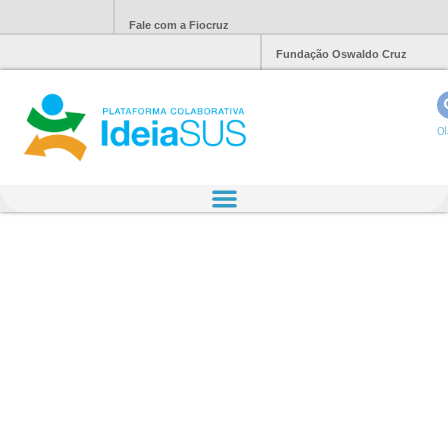
Fale com a Fiocruz
Fundação Oswaldo Cruz
Ol