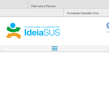
Fale com a Fiocruz
Fundação Oswaldo Cruz
Ol