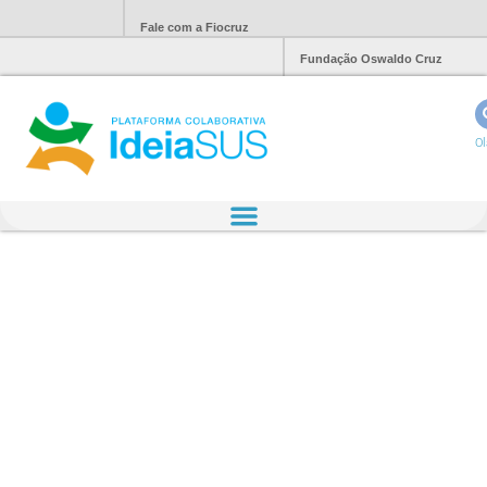
Fale com a Fiocruz
Fundação Oswaldo Cruz
Ol