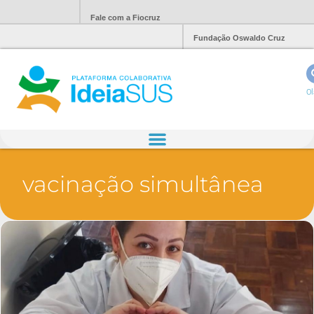
Fale com a Fiocruz
Fundação Oswaldo Cruz
Ol
vacinação simultânea