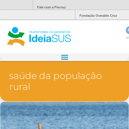
Fale com a Fiocruz
Fundação Oswaldo Cruz
Ol
saúde da população
rural