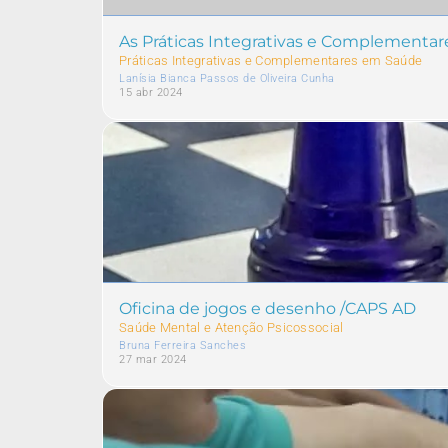
As Práticas Integrativas e Complementar
Práticas Integrativas e Complementares em Saúde
Lanísia Bianca Passos de Oliveira Cunha
15 abr 2024
Oficina de jogos e desenho /CAPS AD
Saúde Mental e Atenção Psicossocial
Bruna Ferreira Sanches
27 mar 2024