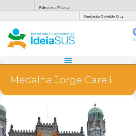
Fale com a Fiocruz
Fundação Oswaldo Cruz
Ol
Medalha Jorge Careli