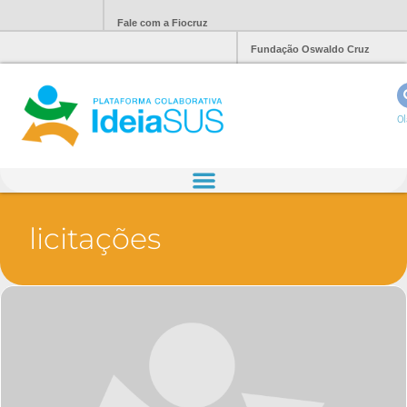
Fale com a Fiocruz
Fundação Oswaldo Cruz
Ol
licitações