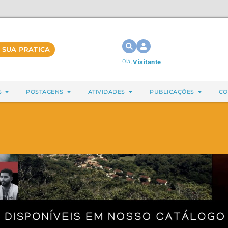
 SUA PRATICA
Olá,
Visitante
S
POSTAGENS
ATIVIDADES
PUBLICAÇÕES
CO