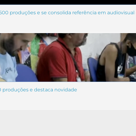
 500 produções e se consolida referência em audiovisua
00 produções e destaca novidade