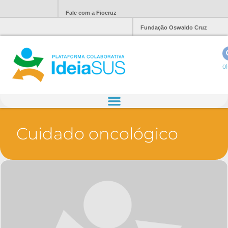
Fale com a Fiocruz
Fundação Oswaldo Cruz
Ol
Cuidado oncológico